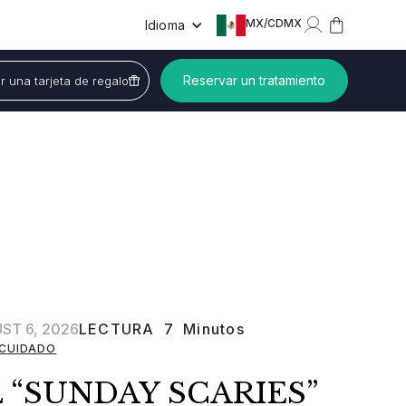
MX
/
CDMX
Idioma
Reservar un tratamiento
 una tarjeta de regalo
ST 6, 2026
LECTURA
7
Minutos
CUIDADO
 “SUNDAY SCARIES”