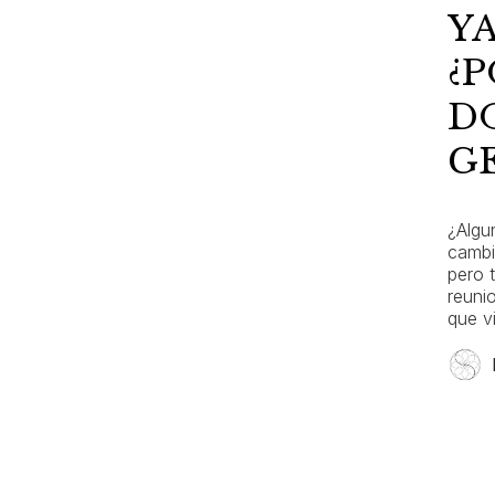
Y
¿
D
G
¿Algu
cambi
pero 
reuni
que v