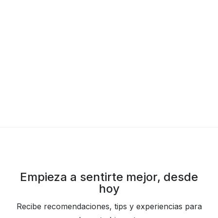
GUÍAS Y HÁBITOS
6 REGALOS DE BIENESTAR PARA
CONSENTIR A PAPÁ ESTE DÍA DEL
Empieza a sentirte mejor, desde
PADRE
hoy
EQUIPO EDITORIAL SCAPE
Recibe recomendaciones, tips y experiencias para