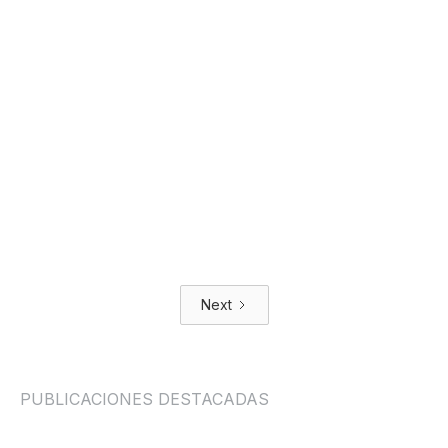
CRISTIANO RONALDO: QUÉ
PODEMOS APRENDER DE UNO
DE LOS MEJORES ATLETAS DEL
MUNDO
EQUIPO EDITORIAL SCAPE
Next
PUBLICACIONES DESTACADAS