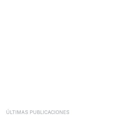
ÚLTIMAS PUBLICACIONES
GUÍAS Y HÁBITOS
MASAJE VS FISIOTERAPIA: CUÁL