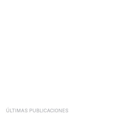
ÚLTIMAS PUBLICACIONES
GUÍAS Y HÁBITOS
MASAJE VS FISIOTERAPIA: CUÁL