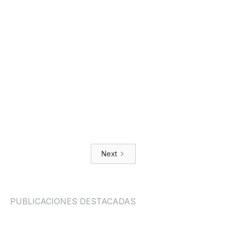
CRISTIANO RONALDO: QUÉ
PODEMOS APRENDER DE UNO
DE LOS MEJORES ATLETAS DEL
MUNDO
EQUIPO EDITORIAL SCAPE
Next
PUBLICACIONES DESTACADAS