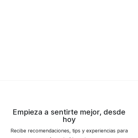
GUÍAS Y HÁBITOS
6 REGALOS DE BIENESTAR PARA
CONSENTIR A PAPÁ ESTE DÍA DEL
Empieza a sentirte mejor, desde
PADRE
hoy
EQUIPO EDITORIAL SCAPE
Recibe recomendaciones, tips y experiencias para