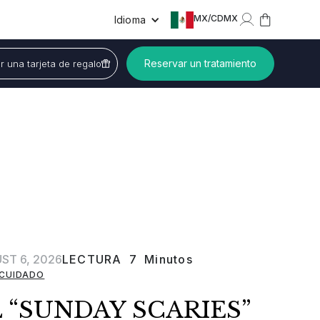
MX
/
CDMX
Idioma
Reservar un tratamiento
 una tarjeta de regalo
ST 6, 2026
LECTURA
7
Minutos
CUIDADO
 “SUNDAY SCARIES”