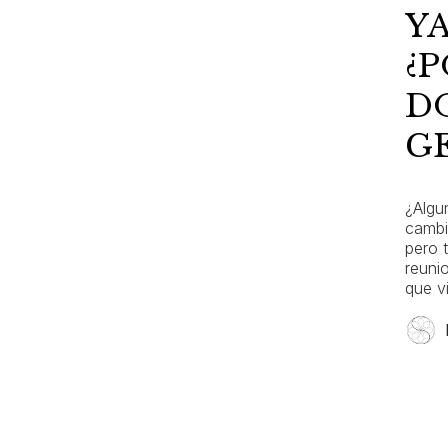
Y
¿
D
G
¿Algu
cambi
pero 
reuni
que v